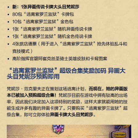
新：1张异画传说卡牌大头目梵妮莎
80包“逃离紫罗兰监狱”卡牌包
10包“逃离紫罗兰监狱”金色包
1张“逃离紫罗兰监狱”随机异画传说卡牌
1张“逃离紫罗兰监狱”随机金色传说卡牌
4张旅店通票（用于进入“逃离紫罗兰监狱”抢先体验乱斗和
竞技模式）
高阶指挥官碧阿崔克丝圣骑士英雄皮肤和卡背图案
“逃离紫罗兰监狱”超级合集奖励加码 异画大
头目梵妮莎预购即用
梵妮莎·范克里夫正在策划这场逃离计划，
而现在，她的异画版
本已被加入预购超级合集！
梵妮莎目前在游戏中拥有较高的出场
率，因此我们决定加入这项特别的奖励，这样大家就能用她的技
能生成许多有趣的异画卡牌了。只要购买“逃离紫罗兰监狱”超
级合集，即可立即体验
异画卡牌大头目梵妮莎
。