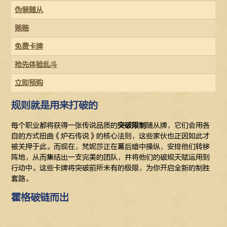
伪装随从
贿赂
免费卡牌
抢先体验乱斗
立即预购
规则就是用来打破的
每个职业都将获得一张传说品质的
突破限制
随从牌，它们会用各
自的方式扭曲《炉石传说》的核心法则，这些家伙也正因如此才
被关押于此。而现在，梵妮莎正在幕后暗中操纵，安排他们转移
阵地，从而集结出一支完美的团队，并将他们的破规天赋运用到
行动中。这些卡牌将突破前所未有的极限，为你开启全新的制胜
套路。
霍格破链而出