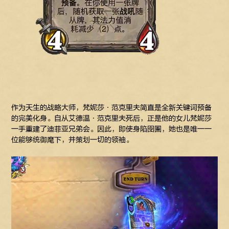
作为天生的战略大师，梵妮莎·范克里夫简直是全新关键词预备
的完美化身。自从艾德温·范克里夫死后，正是他的女儿梵妮莎
一手重建了迪菲亚兄弟会。因此，即使身陷囹圄，她也是唯一一
位能够统御麾下，并策划一切的领袖。