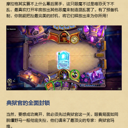
摩拉格其实算不上什么幕后黑手，这只眼魔不过是唯恐天下不
乱，最喜欢打开牢房放出其他恶魔来制造混乱罢了。有了预备机
制，你就能把控最完美的时机，将它们释放出来为你所用！
典狱官的全面封锁
当然，要想成功离开，就必须先过典狱官这一关。眼看局面如同
脱缰野马一般彻底失控，他们请来了最顶尖的专家：典狱官玛
维。