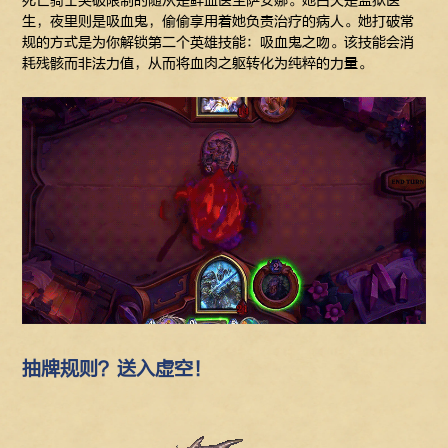
死亡骑士突破限制的随从是鲜血医生萨安娜。她白天是监狱医
生，夜里则是吸血鬼，偷偷享用着她负责治疗的病人。她打破常
规的方式是为你解锁第二个英雄技能：吸血鬼之吻。该技能会消
耗残骸而非法力值，从而将血肉之躯转化为纯粹的力量。
抽牌规则？送入虚空！