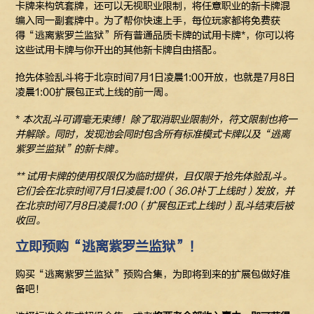
卡牌来构筑套牌，还可以无视职业限制，将任意职业的新卡牌混
编入同一副套牌中。为了帮你快速上手，每位玩家都将免费获
得“逃离紫罗兰监狱”所有普通品质卡牌的试用卡牌*，你可以将
这些试用卡牌与你开出的其他新卡牌自由搭配。
抢先体验乱斗将于北京时间7月1日凌晨1:00开放，也就是7月8日
凌晨1:00扩展包正式上线的前一周。
*
本次乱斗可谓毫无束缚！除了取消职业限制外，符文限制也将一
并解除。同时，发现池会同时包含所有标准模式卡牌以及“逃离
紫罗兰监狱”的新卡牌。
**
试用卡牌的使用权限仅为临时提供，且仅限于抢先体验乱斗。
它们会在北京时间7月1日凌晨1:00（36.0补丁上线时）发放，并
在北京时间7月8日凌晨1:00（扩展包正式上线时）乱斗结束后被
收回。
立即预购“逃离紫罗兰监狱”！
购买“逃离紫罗兰监狱”预购合集，为即将到来的扩展包做好准
备吧！