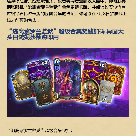
选择标准合集或超级合集，或者
将两者全部收入囊中，即可获得
两张随机“逃离紫罗兰监狱”金色史诗卡牌
，并解锁购买包含摩
拉格钻石传说卡牌的序阶合集的选项。你可以在7月8日扩展包上
线之前预购合集。
“逃离紫罗兰监狱”超级合集奖励加码 异画大
头目梵妮莎预购即用
“逃离紫罗兰监狱”超级合集包括：