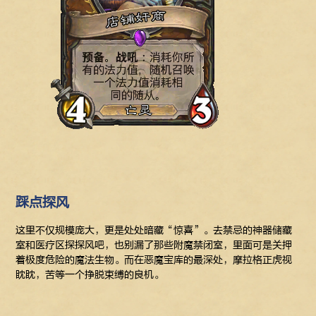
踩点探风
这里不仅规模庞大，更是处处暗藏“惊喜”。去禁忌的神器储藏
室和医疗区探探风吧，也别漏了那些附魔禁闭室，里面可是关押
着极度危险的魔法生物。而在恶魔宝库的最深处，摩拉格正虎视
眈眈，苦等一个挣脱束缚的良机。