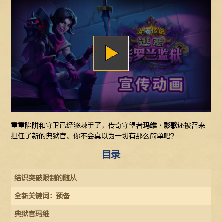
重重陷阱和守卫已经够棘手了，传奇守望者
玛维·影歌
还被召来
担任了新的典狱官。你不会真以为一切有那么简单吧？
目录
结识突破限制的随从
全新关键词：预备
典狱官玛维