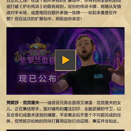
日正式上线！在这个前所未有的扩展包中，你将利用全新机制彻
底打破《炉石传说》的既有规则。双份的传说卡牌、将随从安插
进对手半场，或是每回合额外多抽一张牌……听起来像是在作
弊？但在这次的扩展包中，规矩由你来定！
梵妮莎·范克里夫
——迪菲亚兄弟会首领艾德温·范克里夫的女
儿，正在集结帮手。面对遍布的魔法封印、全副武装的守卫，以
及会变幻成奥术迷宫的墙壁，平安离去似乎是个不可能完成的任
务。但梵妮莎和她的同伴打算用实际行动证明，事实并非如此。