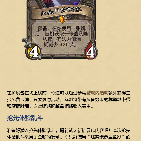
在扩展包正式上线前，你还可以通过参与
游戏内活动
额外获得三
张免费卡牌。只要参与活动，就能将带有预备效果的
坑道地卜师
和
店铺奸商
，以及贿赂牌
致命贿赂
收入囊中。
抢先体验乱斗
准备好潜入抢先体验乱斗，提前试玩新扩展包内容吧！本次抢先
体验乱斗采用了全新的赛制。你只能使用“逃离紫罗兰监狱”的