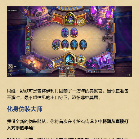
玛维·影歌可是曾将伊利丹囚禁了
一万年
的典狱官。当你正准备
开溜时，最不想撞见的出口守卫，恐怕非她莫属。
化身伪装大师
凭借全新的伪装随从，你将首次在《炉石传说》中
将随从直接打
入对手的半场
！