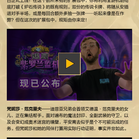
日正式上线！在这个前所未有的扩展包中，你将利用全新机制彻
底打破《炉石传说》的既有规则。双份的传说卡牌、将随从安插
进对手半场，或是每回合额外多抽一张牌……听起来像是在作
弊？但在这次的扩展包中，规矩由你来定！
梵妮莎·范克里夫
——迪菲亚兄弟会首领艾德温·范克里夫的女
儿，正在集结帮手。面对遍布的魔法封印、全副武装的守卫，以
及会变幻成奥术迷宫的墙壁，平安离去似乎是个不可能完成的任
务。但梵妮莎和她的同伴打算用实际行动证明，事实并非如此。