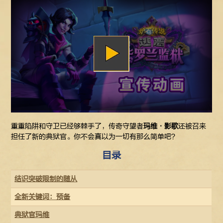
重重陷阱和守卫已经够棘手了，传奇守望者
玛维·影歌
还被召来
担任了新的典狱官。你不会真以为一切有那么简单吧？
目录
结识突破限制的随从
全新关键词：预备
典狱官玛维