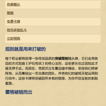
伪装随从
贿赂
免费卡牌
抢先体验乱斗
立即预购
规则就是用来打破的
每个职业都将获得一张传说品质的
突破限制
随从牌，它们会用各
自的方式扭曲《炉石传说》的核心法则，这些家伙也正因如此才
被关押于此。而现在，梵妮莎正在幕后暗中操纵，安排他们转移
阵地，从而集结出一支完美的团队，并将他们的破规天赋运用到
行动中。这些卡牌将突破前所未有的极限，为你开启全新的制胜
套路。
霍格破链而出