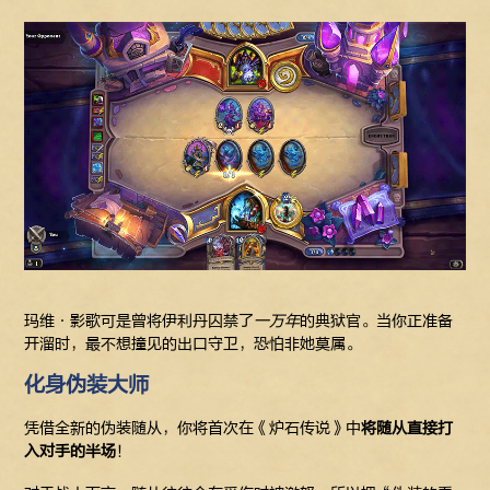
玛维·影歌可是曾将伊利丹囚禁了
一万年
的典狱官。当你正准备
开溜时，最不想撞见的出口守卫，恐怕非她莫属。
化身伪装大师
凭借全新的伪装随从，你将首次在《炉石传说》中
将随从直接打
入对手的半场
！