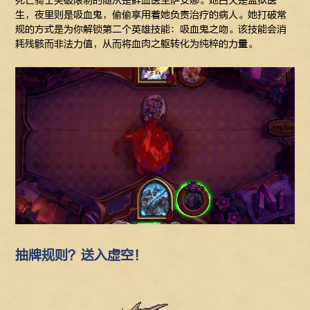
死亡骑士突破限制的随从是鲜血医生萨安娜。她白天是监狱医
生，夜里则是吸血鬼，偷偷享用着她负责治疗的病人。她打破常
规的方式是为你解锁第二个英雄技能：吸血鬼之吻。该技能会消
耗残骸而非法力值，从而将血肉之躯转化为纯粹的力量。
抽牌规则？送入虚空！