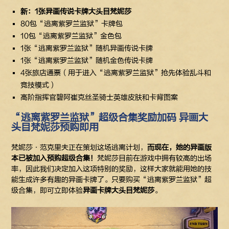
新：1张异画传说卡牌大头目梵妮莎
80包“逃离紫罗兰监狱”卡牌包
10包“逃离紫罗兰监狱”金色包
1张“逃离紫罗兰监狱”随机异画传说卡牌
1张“逃离紫罗兰监狱”随机金色传说卡牌
4张旅店通票（用于进入“逃离紫罗兰监狱”抢先体验乱斗和
竞技模式）
高阶指挥官碧阿崔克丝圣骑士英雄皮肤和卡背图案
“逃离紫罗兰监狱”超级合集奖励加码 异画大
头目梵妮莎预购即用
梵妮莎·范克里夫正在策划这场逃离计划，
而现在，她的异画版
本已被加入预购超级合集！
梵妮莎目前在游戏中拥有较高的出场
率，因此我们决定加入这项特别的奖励，这样大家就能用她的技
能生成许多有趣的异画卡牌了。只要购买“逃离紫罗兰监狱”超
级合集，即可立即体验
异画卡牌大头目梵妮莎
。