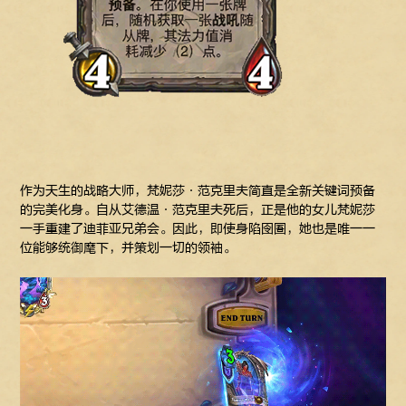
作为天生的战略大师，梵妮莎·范克里夫简直是全新关键词预备
的完美化身。自从艾德温·范克里夫死后，正是他的女儿梵妮莎
一手重建了迪菲亚兄弟会。因此，即使身陷囹圄，她也是唯一一
位能够统御麾下，并策划一切的领袖。