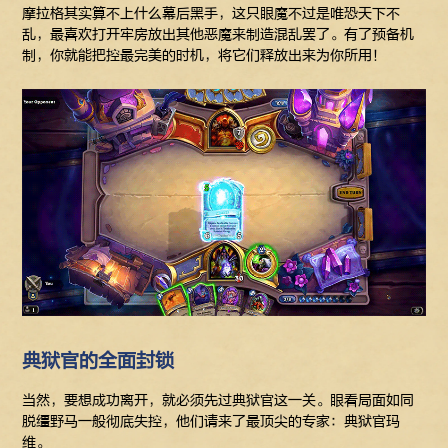
摩拉格其实算不上什么幕后黑手，这只眼魔不过是唯恐天下不
乱，最喜欢打开牢房放出其他恶魔来制造混乱罢了。有了预备机
制，你就能把控最完美的时机，将它们释放出来为你所用！
典狱官的全面封锁
当然，要想成功离开，就必须先过典狱官这一关。眼看局面如同
脱缰野马一般彻底失控，他们请来了最顶尖的专家：典狱官玛
维。