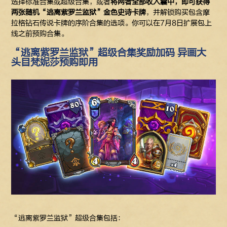
选择标准合集或超级合集，或者
将两者全部收入囊中，即可获得
两张随机“逃离紫罗兰监狱”金色史诗卡牌
，并解锁购买包含摩
拉格钻石传说卡牌的序阶合集的选项。你可以在7月8日扩展包上
线之前预购合集。
“逃离紫罗兰监狱”超级合集奖励加码 异画大
头目梵妮莎预购即用
“逃离紫罗兰监狱”超级合集包括：