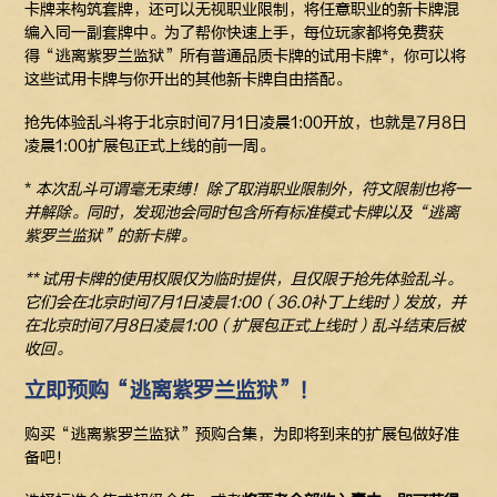
卡牌来构筑套牌，还可以无视职业限制，将任意职业的新卡牌混
编入同一副套牌中。为了帮你快速上手，每位玩家都将免费获
得“逃离紫罗兰监狱”所有普通品质卡牌的试用卡牌*，你可以将
这些试用卡牌与你开出的其他新卡牌自由搭配。
抢先体验乱斗将于北京时间7月1日凌晨1:00开放，也就是7月8日
凌晨1:00扩展包正式上线的前一周。
*
本次乱斗可谓毫无束缚！除了取消职业限制外，符文限制也将一
并解除。同时，发现池会同时包含所有标准模式卡牌以及“逃离
紫罗兰监狱”的新卡牌。
**
试用卡牌的使用权限仅为临时提供，且仅限于抢先体验乱斗。
它们会在北京时间7月1日凌晨1:00（36.0补丁上线时）发放，并
在北京时间7月8日凌晨1:00（扩展包正式上线时）乱斗结束后被
收回。
立即预购“逃离紫罗兰监狱”！
购买“逃离紫罗兰监狱”预购合集，为即将到来的扩展包做好准
备吧！