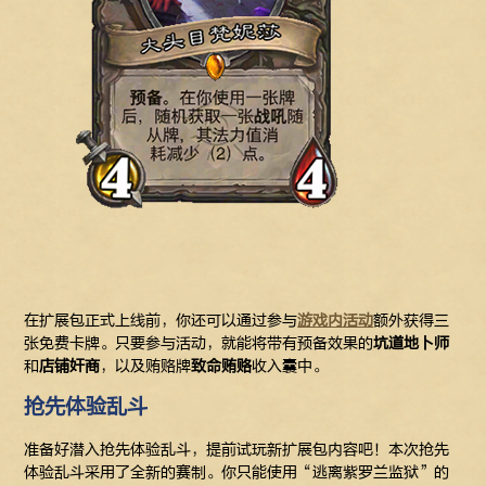
在扩展包正式上线前，你还可以通过参与
游戏内活动
额外获得三
张免费卡牌。只要参与活动，就能将带有预备效果的
坑道地卜师
和
店铺奸商
，以及贿赂牌
致命贿赂
收入囊中。
抢先体验乱斗
准备好潜入抢先体验乱斗，提前试玩新扩展包内容吧！本次抢先
体验乱斗采用了全新的赛制。你只能使用“逃离紫罗兰监狱”的