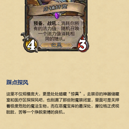
踩点探风
这里不仅规模庞大，更是处处暗藏“惊喜”。去禁忌的神器储藏
室和医疗区探探风吧，也别漏了那些附魔禁闭室，里面可是关押
着极度危险的魔法生物。而在恶魔宝库的最深处，摩拉格正虎视
眈眈，苦等一个挣脱束缚的良机。