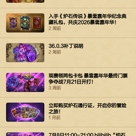
入手《炉石传说》暴雪嘉年华纪念典
藏礼包，共庆2026暴雪嘉年华！
2 周前
36.0.3补丁说明
2 周前
观赛领两包卡包 暴雪嘉年华最终门票
争夺战7月21日开打！
3 周前
立即购买​​​​炉石​通行证，​​​​开启​你​​​​的​​​​冒险
之​​​​旅！​​​​
1 月前
7月8日11:00-21:00 bilibilib“炉石