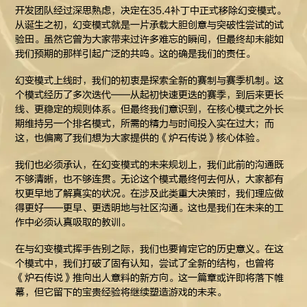
开发团队经过深思熟虑，决定在35.4补丁中正式移除幻变模式。
从诞生之初，幻变模式就是一片承载大胆创意与突破性尝试的试
验田。虽然它曾为大家带来过许多难忘的瞬间，但最终却未能如
我们预期的那样引起广泛的共鸣。这的确是我们的责任。
幻变模式上线时，我们的初衷是探索全新的赛制与赛季机制。这
个模式经历了多次迭代——从起初快速更迭的赛季，到后来更长
线、更稳定的规则体系。但最终我们意识到，在核心模式之外长
期维持另一个排名模式，所需的精力与时间投入实在过大；而
这，也偏离了我们想为大家提供的《炉石传说》核心体验。
我们也必须承认，在幻变模式的未来规划上，我们此前的沟通既
不够清晰，也不够连贯。无论这个模式最终何去何从，大家都有
权更早地了解真实的状况。在涉及此类重大决策时，我们理应做
得更好——更早、更透明地与社区沟通。这也是我们在未来的工
作中必须认真吸取的教训。
在与幻变模式挥手告别之际，我们也要肯定它的历史意义。在这
个模式中，我们打破了固有认知，尝试了全新的结构，也曾将
《炉石传说》推向出人意料的新方向。这一篇章或许即将落下帷
幕，但它留下的宝贵经验将继续塑造游戏的未来。