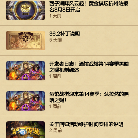
西子湖畔风云起！黄金棋坛杭州站报
名8月8日开启
1 天前
36.2补丁说明
5 天前
开发者日志：酒馆战棋第14赛季黑暗
之赐机制综述
1 周前
酒馆战棋迎来第14赛季：达拉然的黑
暗之赐！
1 周前
关于回归活动维护时间安排的说明
2 周前