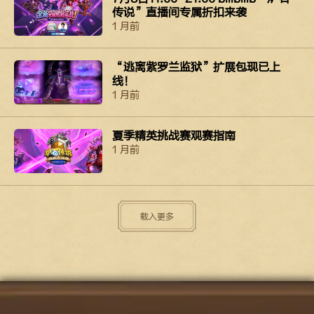
传说”直播间专属折扣来袭
1 月前
“逃离紫罗兰监狱”扩展包现已上
线！
1 月前
夏季精英挑战赛观赛指南
1 月前
载入更多