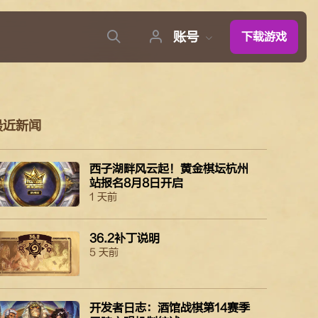
账号
下载游戏
最近新闻
西子湖畔风云起！黄金棋坛杭州
站报名8月8日开启
1 天前
36.2补丁说明
5 天前
开发者日志：酒馆战棋第14赛季