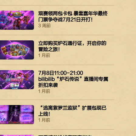
观赛领两包卡包 暴雪嘉年华最终
门票争夺战7月21日开打！
3 周前
立即购买​​​​炉石​通行证，​​​​开启​你​​​​的​​​​
冒险之​​​​旅！​​​​
1 月前
7月8日11:00-21:00
bilibilib“炉石传说”直播间专属
折扣来袭
1 月前
“逃离紫罗兰监狱”扩展包现已
上线！
1 月前