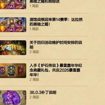
黑暗之赐机制综述
1 周前
酒馆战棋迎来第14赛季：达拉然
的黑暗之赐！
1 周前
关于回归活动维护时间安排的说
明
2 周前
入手《炉石传说》暴雪嘉年华纪
念典藏礼包，共庆2026暴雪嘉
年华！
2 周前
36.0.3补丁说明
2 周前