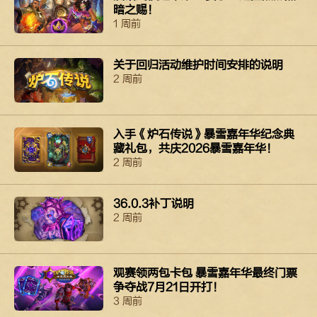
暗之赐！
1 周前
关于回归活动维护时间安排的说明
2 周前
入手《炉石传说》暴雪嘉年华纪念典
藏礼包，共庆2026暴雪嘉年华！
2 周前
36.0.3补丁说明
2 周前
观赛领两包卡包 暴雪嘉年华最终门票
争夺战7月21日开打！
3 周前