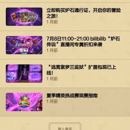
立即购买​​​​炉石​通行证，​​​​开启​你​​​​的​​​​冒险
之​​​​旅！​​​​
1 月前
7月8日11:00-21:00 bilibilib“炉石
传说”直播间专属折扣来袭
1 月前
“逃离紫罗兰监狱”扩展包现已上
线！
1 月前
夏季精英挑战赛观赛指南
1 月前
载入更多