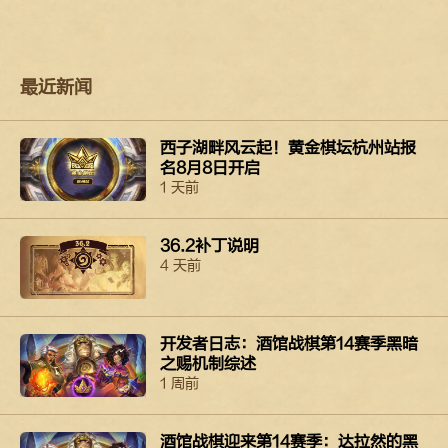
最近新闻
西子湖畔风云起！黄金棋坛杭州站报
名8月8日开启
1 天前
36.2补丁说明
4 天前
开发者日志：酒馆战棋第14赛季黑暗
之赐机制综述
1 周前
酒馆战棋迎来第14赛季：达拉然的黑