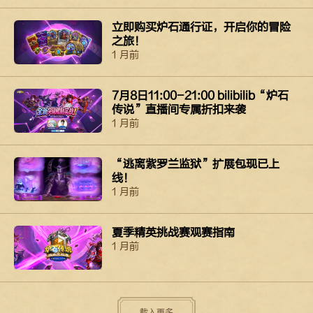
立即购买​​​​炉石​通行证，​​​​开启​你​​​​的​​​​冒险
之​​​​旅！​​​​
1 月前
7月8日11:00-21:00 bilibilib“炉石
传说”直播间专属折扣来袭
1 月前
“逃离紫罗兰监狱”扩展包现已上
线！
1 月前
夏季精英挑战赛观赛指南
1 月前
载入更多