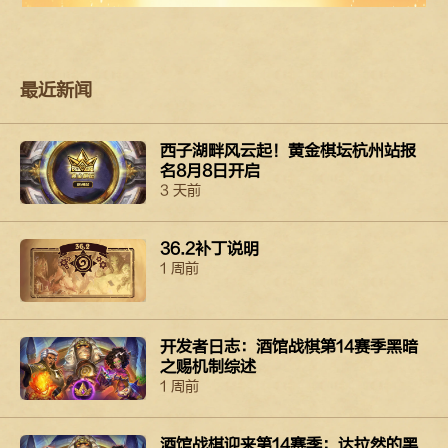
最近新闻
西子湖畔风云起！黄金棋坛杭州站报
名8月8日开启
3 天前
36.2补丁说明
1 周前
开发者日志：酒馆战棋第14赛季黑暗
之赐机制综述
1 周前
酒馆战棋迎来第14赛季：达拉然的黑