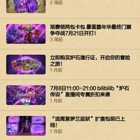
2 周前
观赛领两包卡包 暴雪嘉年华最终门票
争夺战7月21日开打！
3 周前
立即购买​​​​炉石​通行证，​​​​开启​你​​​​的​​​​冒险
之​​​​旅！​​​​
1 月前
7月8日11:00-21:00 bilibilib“炉石
传说”直播间专属折扣来袭
1 月前
“逃离紫罗兰监狱”扩展包现已上
线！
1 月前