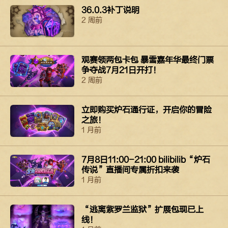
36.0.3补丁说明
2 周前
观赛领两包卡包 暴雪嘉年华最终门票
争夺战7月21日开打！
2 周前
立即购买​​​​炉石​通行证，​​​​开启​你​​​​的​​​​冒险
之​​​​旅！​​​​
1 月前
7月8日11:00-21:00 bilibilib“炉石
传说”直播间专属折扣来袭
1 月前
“逃离紫罗兰监狱”扩展包现已上
线！