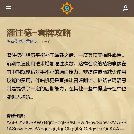
灌注德-套牌攻略
炉石传说运营团队
1 年前
灌注德在经历平衡补丁增强之后，一度登顶天梯胜率榜。
前期快速使用法术增加灌注次数，这样召唤的植物魔像在
前中期就能给对手不小的场面压力。梦缚信徒能减少使用
技能的费用，伴唱机更是直接让召唤翻倍。护路者玛洛恩
则是提供了一定的后期能力，在其他一些中慢速卡组中也
能进入构筑。
套牌代码：
AAECAZICBKW7BqrqBqqBB/KDBw2HnwSunwSA1ASB
1ASiswaFvwbW+gaggQfggQfigQf3gQeIgwekiQcAAA==