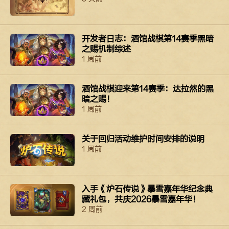
开发者日志：酒馆战棋第14赛季黑暗
之赐机制综述
1 周前
酒馆战棋迎来第14赛季：达拉然的黑
暗之赐！
1 周前
关于回归活动维护时间安排的说明
1 周前
入手《炉石传说》暴雪嘉年华纪念典
藏礼包，共庆2026暴雪嘉年华！
2 周前