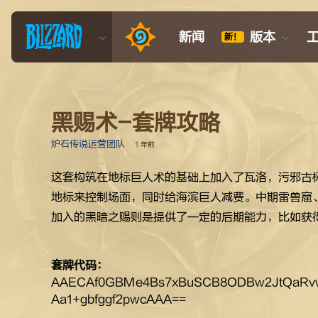
新闻
版本
新！
黑赐术-套牌攻略
炉石传说运营团队
1 年前
这套构筑在地标巨人术的基础上加入了瓦洛，污邪古
地标来控制场面，同时给海滨巨人减费。中期雷兽窟
加入的黑暗之赐则是提供了一定的后期能力，比如获
套牌代码：
AAECAf0GBMe4Bs7xBuSCB8ODBw2JtQaRv
Aa1+gbfggf2pwcAAA==