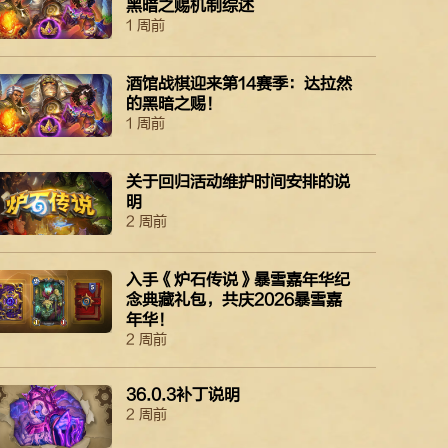
黑暗之赐机制综述
1 周前
酒馆战棋迎来第14赛季：达拉然
的黑暗之赐！
1 周前
关于回归活动维护时间安排的说
明
2 周前
入手《炉石传说》暴雪嘉年华纪
念典藏礼包，共庆2026暴雪嘉
年华！
2 周前
36.0.3补丁说明
2 周前