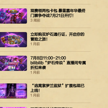
观赛领两包卡包 暴雪嘉年华最终
门票争夺战7月21日开打！
3 周前
立即购买​​​​炉石​通行证，​​​​开启​你​​​​的​​​​
冒险之​​​​旅！​​​​
1 月前
7月8日11:00-21:00
bilibilib“炉石传说”直播间专属
折扣来袭
1 月前
“逃离紫罗兰监狱”扩展包现已
上线！
1 月前