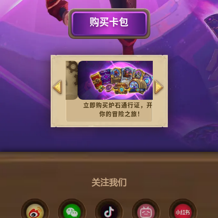
购买卡包
立即购买​​​​炉石​通行证，​​​​开启​
7月8日11:00-21
36.0.3补丁说明
你​​​​的​​​​冒险之​​​​旅！​​​​
bilibilib“炉石
播间专属折扣来
关注我们